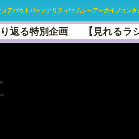
クス
アバウト
パーソナリティ/エムシー
アーカイブ
コンタ
る特別企画
【見れるラジオ】M